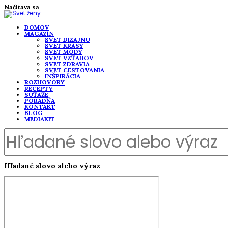
Načítava sa
DOMOV
MAGAZÍN
SVET DIZAJNU
SVET KRÁSY
SVET MÓDY
SVET VZŤAHOV
SVET ZDRAVIA
SVET CESTOVANIA
INŠPIRÁCIA
ROZHOVORY
RECEPTY
SÚŤAŽE
PORADŇA
KONTAKT
BLOG
MEDIAKIT
Hľadané slovo alebo výraz