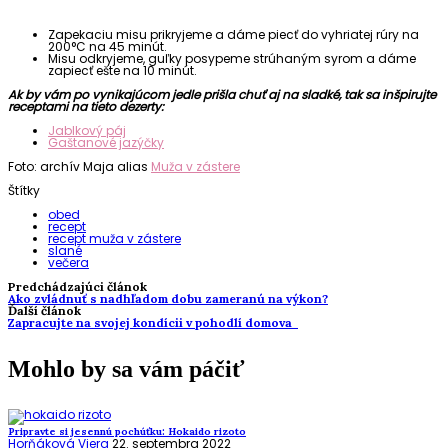
Zapekaciu misu prikryjeme a dáme piecť do vyhriatej rúry na
200°C na 45 minút.
Misu odkryjeme, guľky posypeme strúhaným syrom a dáme
zapiecť ešte na 10 minút.
Ak by vám po vynikajúcom jedle prišla chuť aj na sladké, tak sa inšpirujte
receptami na tieto dezerty:
Jablkový páj
Gaštanové jazýčky
Foto: archív Maja alias
Muža v zástere
Štítky
obed
recept
recept muža v zástere
slané
večera
Predchádzajúci článok
Ako zvládnuť s nadhľadom dobu zameranú na výkon?
Ďalší článok
Zapracujte na svojej kondícii v pohodlí domova
Mohlo by sa vám páčiť
Pripravte si jesennú pochúťku: Hokaido rizoto
Horňáková Viera
22. septembra 2022