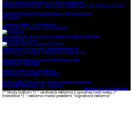
Alžbeta Bartová: Stolovanie je pre mňa veľmi dôležité
MAGAZÍN
,
ROZHOVORY
,
UDRŽATEĽNÁ DOMÁCNOSŤ
,
ŽIVOT PODĽA HYGGE
#HrdinskeUkoncenieSkolskehoRoka so Zdenom Cígerom
AKTUALITY
Tajomstvo vitality – tekutý kolagén
MAGAZÍN
,
SVET KRÁSY
,
SVET ZDRAVIA
Tipy a inšpirácie, ako si vybrať pohodlnú pohovku pre váš domov
MAGAZÍN
,
PR článok
Sušené kvety: Ako ich sušiť a ozdobiť nimi interiér
INŠPIRÁCIA
,
MAGAZÍN
,
UDRŽATEĽNÁ DOMÁCNOSŤ
Kreatívne techniky na riešenie každodenných úloh
INŠPIRÁCIA
,
MAGAZÍN
Módne doplnky, ktoré vás zahrejú
INŠPIRÁCIA
,
MAGAZÍN
,
SVET MÓDY
Toxický vzťah: Tieto varovné signály rozhodne neignorujte
MAGAZÍN
,
PORADŇA
,
SVET VZŤAHOV
Vytvorené s láskou pre vás © Akčné ženy •
PRAVIDLÁ A PODMIENKY
/* Sticky bottom */ - ukotvená reklama v spodnej časti webu
/*
Interstitial */ - reklama medzi preklikmi “Vignetova reklama”