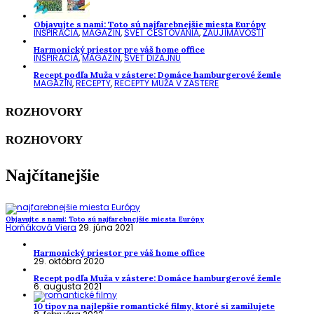
Objavujte s nami: Toto sú najfarebnejšie miesta Európy
INŠPIRÁCIA
,
MAGAZÍN
,
SVET CESTOVANIA
,
ZAUJÍMAVOSTI
Harmonický priestor pre váš home office
INŠPIRÁCIA
,
MAGAZÍN
,
SVET DIZAJNU
Recept podľa Muža v zástere: Domáce hamburgerové žemle
MAGAZÍN
,
RECEPTY
,
RECEPTY MUŽA V ZÁSTERE
ROZHOVORY
ROZHOVORY
Najčítanejšie
Objavujte s nami: Toto sú najfarebnejšie miesta Európy
Horňáková Viera
29. júna 2021
Harmonický priestor pre váš home office
29. októbra 2020
Recept podľa Muža v zástere: Domáce hamburgerové žemle
6. augusta 2021
10 tipov na najlepšie romantické filmy, ktoré si zamilujete