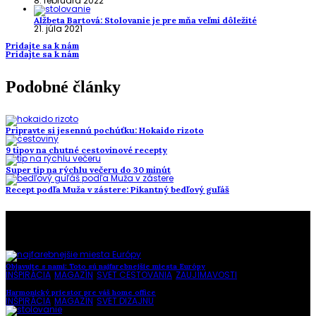
8. februára 2022
Alžbeta Bartová: Stolovanie je pre mňa veľmi dôležité
21. júla 2021
Pridajte sa k nám
Pridajte sa k nám
Podobné články
Pripravte si jesennú pochúťku: Hokaido rizoto
9 tipov na chutné cestovinové recepty
Super tip na rýchlu večeru do 30 minút
Recept podľa Muža v zástere: Pikantný bedľový guľáš
To najlepšie z našej stránky
Objavujte s nami: Toto sú najfarebnejšie miesta Európy
INŠPIRÁCIA
,
MAGAZÍN
,
SVET CESTOVANIA
,
ZAUJÍMAVOSTI
Harmonický priestor pre váš home office
INŠPIRÁCIA
,
MAGAZÍN
,
SVET DIZAJNU