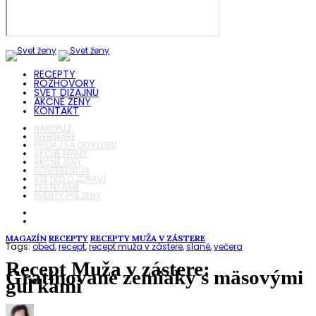
RECEPTY
ROZHOVORY
SVET DIZAJNU
AKČNÉ ŽENY
KONTAKT
NAKUPUJ
WEBINÁRE
PRIDAJ SA DO KLUBU
AKČNÉ MAMY
AKČNÉ ŽENY
KONFERENCIA
VŠETKO O ZDRAVÍ
TESTUJEME
EVENTY PRE ŽENY
MAGAZÍN
RECEPTY
RECEPTY MUŽA V ZÁSTERE
Tags:
obed
,
recept
,
recept muža v zástere
,
slané
,
večera
Recept Muža v zástere:
Gratinované zemiaky s mäsovými
guľkami