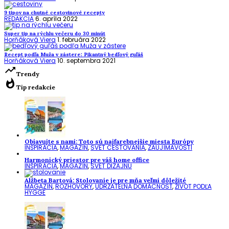
9 tipov na chutné cestovinové recepty
REDAKCIA
6. apríla 2022
Super tip na rýchlu večeru do 30 minút
Horňáková Viera
1. februára 2022
Recept podľa Muža v zástere: Pikantný bedľový guľáš
Horňáková Viera
10. septembra 2021
trending_up
Trendy
whatshot
Tip redakcie
Objavujte s nami: Toto sú najfarebnejšie miesta Európy
INŠPIRÁCIA
,
MAGAZÍN
,
SVET CESTOVANIA
,
ZAUJÍMAVOSTI
Harmonický priestor pre váš home office
INŠPIRÁCIA
,
MAGAZÍN
,
SVET DIZAJNU
Alžbeta Bartová: Stolovanie je pre mňa veľmi dôležité
MAGAZÍN
,
ROZHOVORY
,
UDRŽATEĽNÁ DOMÁCNOSŤ
,
ŽIVOT PODĽA
HYGGE