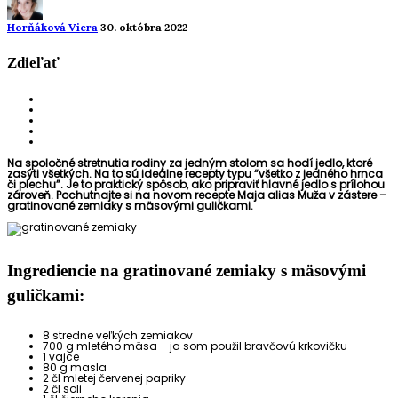
Horňáková Viera
30. októbra 2022
Zdieľať
Na spoločné stretnutia rodiny za jedným stolom sa hodí jedlo, ktoré
zasýti všetkých. Na to sú ideálne recepty typu “všetko z jedného hrnca
či plechu”. Je to praktický spôsob, ako pripraviť hlavné jedlo s prílohou
zároveň. Pochutnajte si na novom recepte Maja alias Muža v zástere –
gratinované zemiaky s mäsovými guličkami.
Ingrediencie na gratinované zemiaky s mäsovými
guličkami:
8 stredne veľkých zemiakov
700 g mletého mäsa – ja som použil bravčovú krkovičku
1 vajce
80 g masla
2 čl mletej červenej papriky
2 čl soli