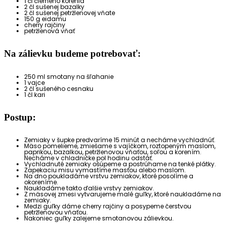
1 čl čierneho korenia
2 čl sušenej bazalky
2 čl sušenej petržlenovej vňate
150 g eidamu
cherry rajčiny
petržlenová vňať
Na zálievku budeme potrebovať:
250 ml smotany na šľahanie
1 vajce
2 čl sušeného cesnaku
1 čl kari
Postup:
Zemiaky v šupke predvaríme 15 minút a necháme vychladnúť.
Mäso pomelieme, zmiešame s vajíčkom, roztopeným maslom,
paprikou, bazalkou, petržlenovou vňaťou, soľou a korením.
Necháme v chladničke pol hodinu odstáť.
Vychladnuté zemiaky ošúpeme a postrúhame na tenké plátky.
Zapekaciu misu vymastíme masťou alebo maslom.
Na dno poukladáme vrstvu zemiakov, ktoré posolíme a
okoreníme.
Naukladáme takto ďalšie vrstvy zemiakov.
Z mäsovej zmesi vytvarujeme malé guľky, ktoré naukladáme na
zemiaky.
Medzi guľky dáme cherry rajčiny a posypeme čerstvou
petržlenovou vňaťou.
Nakoniec guľky zalejeme smotanovou zálievkou.