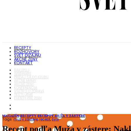
RECEPTY
ROZHOVORY
SVET DIZAJNU
AKČNÉ ŽENY
KONTAKT
NAKUPUJ
WEBINÁRE
PRIDAJ SA DO KLUBU
AKČNÉ MAMY
AKČNÉ ŽENY
KONFERENCIA
VŠETKO O ZDRAVÍ
TESTUJEME
EVENTY PRE ŽENY
MAGAZÍN
RECEPTY
RECEPTY MUŽA V ZÁSTERE
Tags:
muž v zástere
,
recept
,
syry
Recept podľa Muža v zástere: Nak