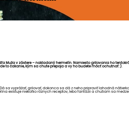
dľa Muža v zástere – nakladaný hermelín. Namiesto grilovania ho tentokrát
ude to čakanie, kým sa chute prepoja a vy ho budete môcť ochutnať :).
. Dá sa vyprážať, grilovať, dokonca sa dá z neho pripraviť lahodná nátier
lína existuje niekoľko rôznych receptov, lebo fantázii a chutiam sa medz