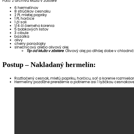
Foto: z archívu Muža v zástere
6 hermelínov
8 strúčikov cesnaku
2 PL mletej papriky
1 PL horčice
1 čl soli
1/4 čl čierneho korenia
5 bobkových listov
3 cibule
bazalka
olivy
cherry paradajky
slnečnicový alebo olivový olej
Tip od Muža v zástere
: Olivový olej po dlhšej dobe v chladni
Postup – Nakladaný hermelín:
Roztlačený cesnak, mletú papriku, horčicu, soľ a korenie rozmieša
Hermelíny pozdĺžne prerežeme a potrieme asi 1 lyžičkou cesnakovej