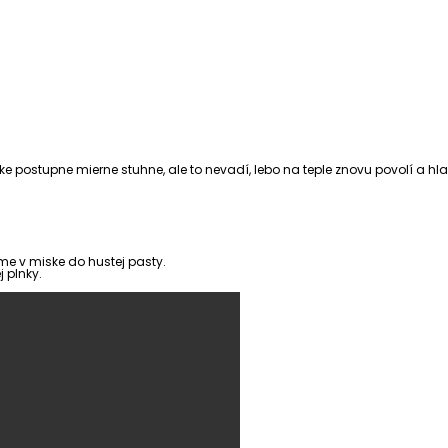
čke postupne mierne stuhne, ale to nevadí, lebo na teple znovu povolí a hla
me v miske do hustej pasty.
 plnky.