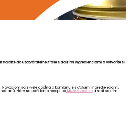
 naložte do uzatvárateľnej fľaše s ďalšími ingredienciami a vytvoríte si
ka. Navzájom sa skvele dopĺňa a kombinuje s ďalšími ingredienciami,
e nekladú. Nám sa páči tento recept od
Muža v zástere
a radi sa ním