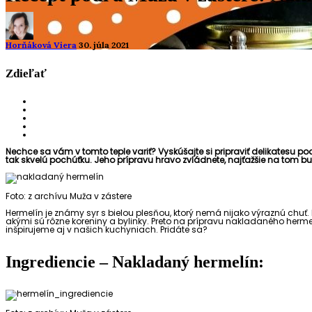
Horňáková Viera
30. júla 2021
Zdieľať
Nechce sa vám v tomto teple variť? Vyskúšajte si pripraviť delikatesu po
tak skvelú pochúťku. Jeho prípravu hravo zvládnete, najťažšie na tom b
Foto: z archívu Muža v zástere
Hermelín je známy syr s bielou plesňou, ktorý nemá nijako výraznú chuť
akými sú rôzne koreniny a bylinky. Preto na prípravu nakladaného herme
inšpirujeme aj v našich kuchyniach. Pridáte sa?
Ingrediencie – Nakladaný hermelín: